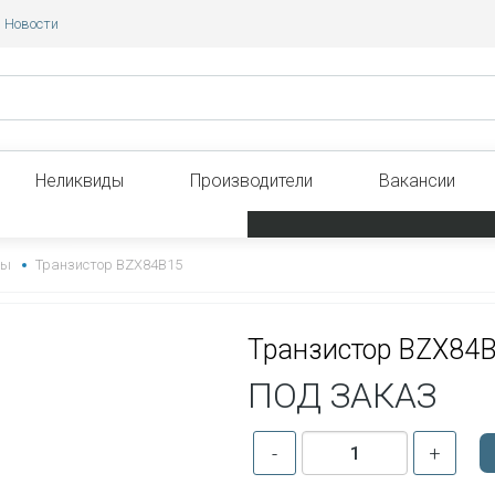
Новости
Неликвиды
Производители
Вакансии
ны
Транзистор BZX84B15
Транзистор BZX84
ПОД ЗАКАЗ
-
+