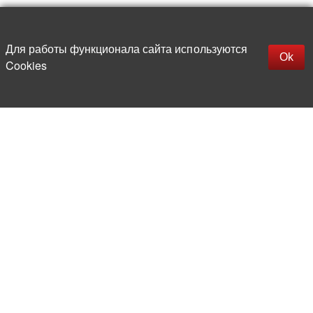
Наверх
replica rolex watch
Открыть описание
Для работы функционала сайта используются
gefälschte Uhren
Ok
Cookies
replica hublot
rolex replica
faux rolex watch
Более 20 лет на рынке
электронной компонентной базы
Прямые поставки
из-за рубежа
Опытная и компетентная
команда профессионалов
Офис и склад в центре
Москвы