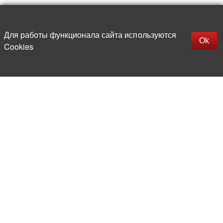
Наверх
replica rolex watch
Открыть описание
Для работы функционала сайта используются
gefälschte Uhren
Ok
Cookies
replica hublot
rolex replica
faux rolex watch
Более 20 лет на рынке
электронной компонентной базы
Прямые поставки
из-за рубежа
Опытная и компетентная
команда профессионалов
Офис и склад в центре
Москвы