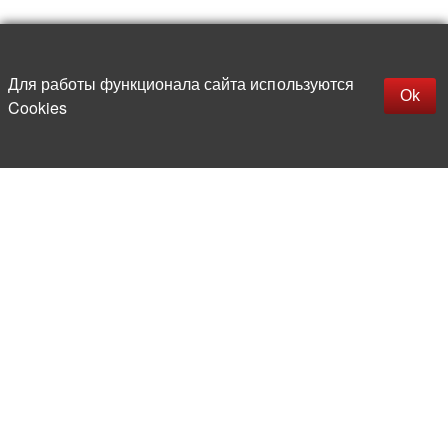
Наверх
replica rolex watch
Открыть описание
Для работы функционала сайта используются
gefälschte Uhren
Ok
Cookies
replica hublot
rolex replica
faux rolex watch
Более 20 лет на рынке
электронной компонентной базы
Прямые поставки
из-за рубежа
Опытная и компетентная
команда профессионалов
Офис и склад в центре
Москвы