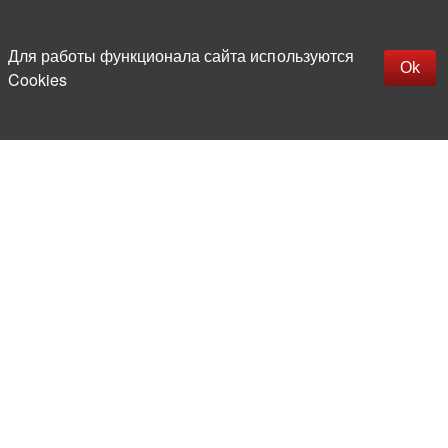
Наверх
replica rolex watch
Открыть описание
Для работы функционала сайта используются
gefälschte Uhren
Ok
Cookies
replica hublot
rolex replica
faux rolex watch
Более 20 лет на рынке
электронной компонентной базы
Прямые поставки
из-за рубежа
Опытная и компетентная
команда профессионалов
Офис и склад в центре
Москвы