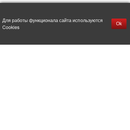
Наверх
replica rolex watch
Открыть описание
Для работы функционала сайта используются
gefälschte Uhren
Ok
Cookies
replica hublot
rolex replica
faux rolex watch
Более 20 лет на рынке
электронной компонентной базы
Прямые поставки
из-за рубежа
Опытная и компетентная
команда профессионалов
Офис и склад в центре
Москвы