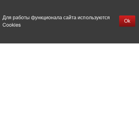
Наверх
replica rolex watch
Открыть описание
Для работы функционала сайта используются
gefälschte Uhren
Ok
Cookies
replica hublot
rolex replica
faux rolex watch
Более 20 лет на рынке
электронной компонентной базы
Прямые поставки
из-за рубежа
Опытная и компетентная
команда профессионалов
Офис и склад в центре
Москвы