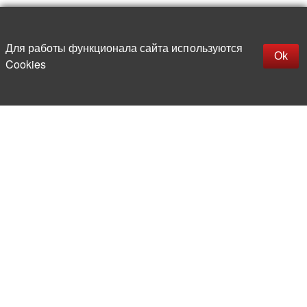
Наверх
replica rolex watch
Открыть описание
Для работы функционала сайта используются
gefälschte Uhren
Ok
Cookies
replica hublot
rolex replica
faux rolex watch
Более 20 лет на рынке
электронной компонентной базы
Прямые поставки
из-за рубежа
Опытная и компетентная
команда профессионалов
Офис и склад в центре
Москвы