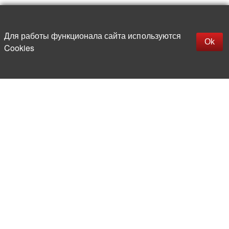
Наверх
replica rolex watch
Открыть описание
Для работы функционала сайта используются
gefälschte Uhren
Ok
Cookies
replica hublot
rolex replica
faux rolex watch
Более 20 лет на рынке
электронной компонентной базы
Прямые поставки
из-за рубежа
Опытная и компетентная
команда профессионалов
Офис и склад в центре
Москвы