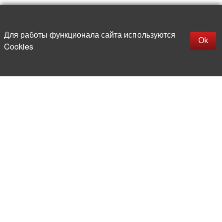
Наверх
replica rolex watch
Открыть описание
Для работы функционала сайта используются
gefälschte Uhren
Ok
Cookies
replica hublot
rolex replica
faux rolex watch
Более 20 лет на рынке
электронной компонентной базы
Прямые поставки
из-за рубежа
Опытная и компетентная
команда профессионалов
Офис и склад в центре
Москвы