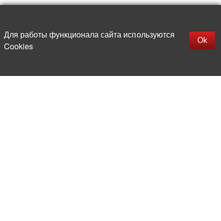
Наверх
replica rolex watch
Открыть описание
Для работы функционала сайта используются
gefälschte Uhren
Ok
Cookies
replica hublot
rolex replica
faux rolex watch
Более 20 лет на рынке
электронной компонентной базы
Прямые поставки
из-за рубежа
Опытная и компетентная
команда профессионалов
Офис и склад в центре
Москвы