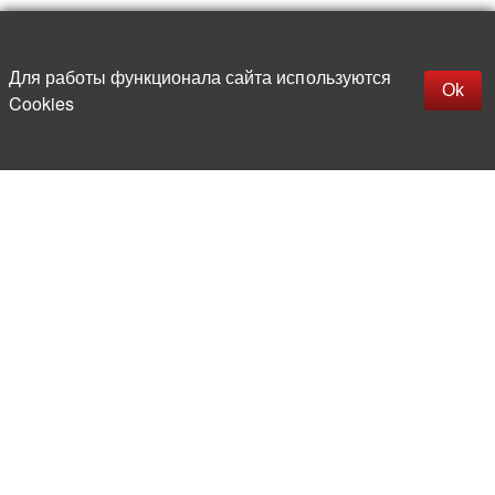
Наверх
replica rolex watch
Открыть описание
Для работы функционала сайта используются
gefälschte Uhren
Ok
Cookies
replica hublot
rolex replica
faux rolex watch
Более 20 лет на рынке
электронной компонентной базы
Прямые поставки
из-за рубежа
Опытная и компетентная
команда профессионалов
Офис и склад в центре
Москвы