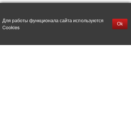
Наверх
replica rolex watch
Открыть описание
Для работы функционала сайта используются
gefälschte Uhren
Ok
Cookies
replica hublot
rolex replica
faux rolex watch
Более 20 лет на рынке
электронной компонентной базы
Прямые поставки
из-за рубежа
Опытная и компетентная
команда профессионалов
Офис и склад в центре
Москвы