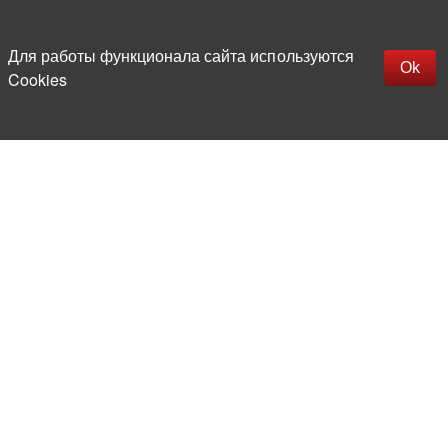
Наверх
replica rolex watch
Открыть описание
Для работы функционала сайта используются
gefälschte Uhren
Ok
Cookies
replica hublot
rolex replica
faux rolex watch
Более 20 лет на рынке
электронной компонентной базы
Прямые поставки
из-за рубежа
Опытная и компетентная
команда профессионалов
Офис и склад в центре
Москвы