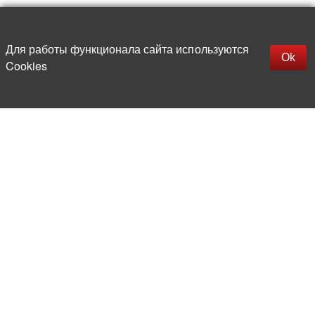
Наверх
replica rolex watch
Открыть описание
Для работы функционала сайта используются
gefälschte Uhren
Ok
Cookies
replica hublot
rolex replica
faux rolex watch
Более 20 лет на рынке
электронной компонентной базы
Прямые поставки
из-за рубежа
Опытная и компетентная
команда профессионалов
Офис и склад в центре
Москвы