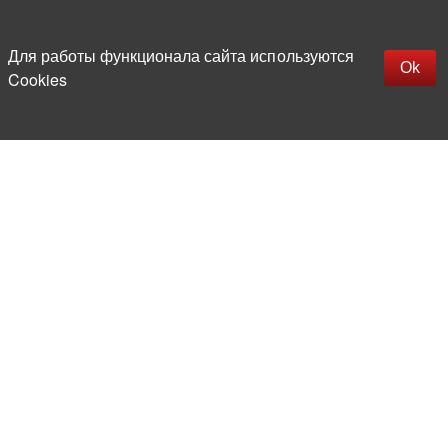
Наверх
replica rolex watch
Открыть описание
Для работы функционала сайта используются
gefälschte Uhren
Ok
Cookies
replica hublot
rolex replica
faux rolex watch
Более 20 лет на рынке
электронной компонентной базы
Прямые поставки
из-за рубежа
Опытная и компетентная
команда профессионалов
Офис и склад в центре
Москвы