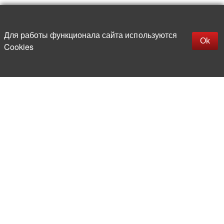
Наверх
replica rolex watch
Открыть описание
Для работы функционала сайта используются
gefälschte Uhren
Ok
Cookies
replica hublot
rolex replica
faux rolex watch
Более 20 лет на рынке
электронной компонентной базы
Прямые поставки
из-за рубежа
Опытная и компетентная
команда профессионалов
Офис и склад в центре
Москвы