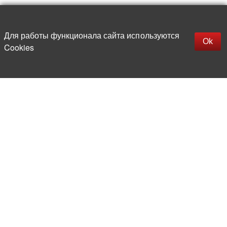
Наверх
replica rolex watch
Открыть описание
Для работы функционала сайта используются
gefälschte Uhren
Ok
Cookies
replica hublot
rolex replica
faux rolex watch
Более 20 лет на рынке
электронной компонентной базы
Прямые поставки
из-за рубежа
Опытная и компетентная
команда профессионалов
Офис и склад в центре
Москвы