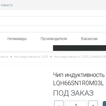
Новости
Неликвиды
Производители
Вакансии
вности
Чип индуктивность 2525
Чип индуктивность 2525 LQH66SN1
Чип индуктивность
LQH66SN1R0M03L
ПОД ЗАКАЗ
-
+