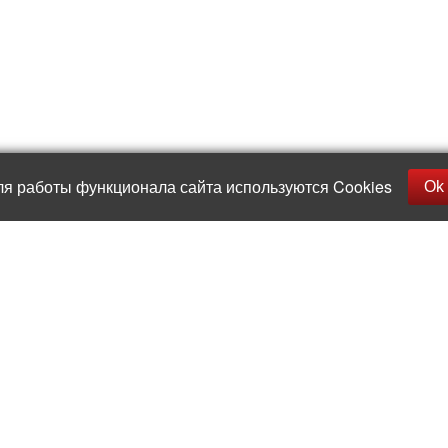
ля работы функционала сайта используются Cookies
Ok
replica rolex watch
gefälschte Uhren
replica hublot
rolex replica
faux rolex watch
Прямые поставки
Опытная и ко
из-за рубежа
команда проф
https://www.hig
Доставка и оплата
Для общих 