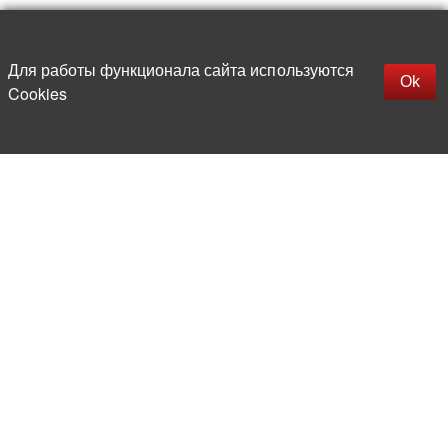
Наверх
replica rolex watch
Открыть описание
Для работы функционала сайта используются
gefälschte Uhren
Ok
Cookies
replica hublot
rolex replica
faux rolex watch
Более 20 лет на рынке
электронной компонентной базы
Прямые поставки
из-за рубежа
Опытная и компетентная
команда профессионалов
Офис и склад в центре
Москвы