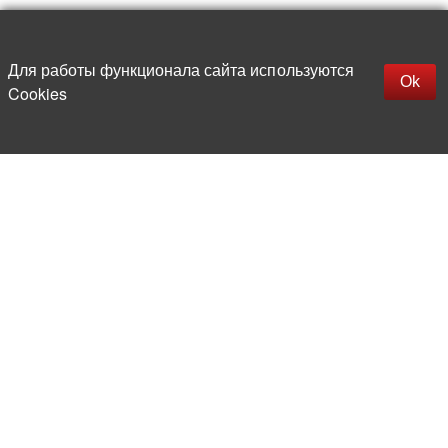
Наверх
replica rolex watch
Открыть описание
Для работы функционала сайта используются
gefälschte Uhren
Ok
Cookies
replica hublot
rolex replica
faux rolex watch
Более 20 лет на рынке
электронной компонентной базы
Прямые поставки
из-за рубежа
Опытная и компетентная
команда профессионалов
Офис и склад в центре
Москвы