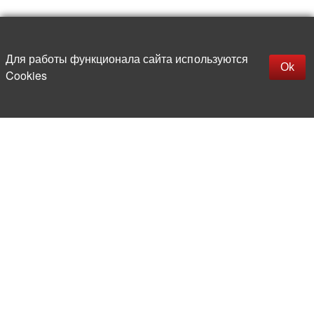
Наверх
replica rolex watch
Открыть описание
Для работы функционала сайта используются
gefälschte Uhren
Ok
Cookies
replica hublot
rolex replica
faux rolex watch
Более 20 лет на рынке
электронной компонентной базы
Прямые поставки
из-за рубежа
Опытная и компетентная
команда профессионалов
Офис и склад в центре
Москвы