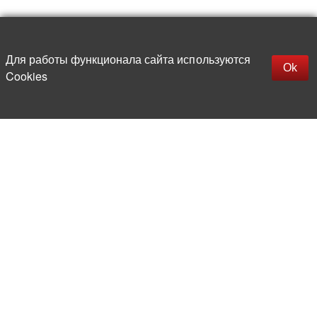
Наверх
replica rolex watch
Открыть описание
Для работы функционала сайта используются
gefälschte Uhren
Ok
Cookies
replica hublot
rolex replica
faux rolex watch
Более 20 лет на рынке
электронной компонентной базы
Прямые поставки
из-за рубежа
Опытная и компетентная
команда профессионалов
Офис и склад в центре
Москвы