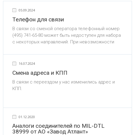
05.09.2024
Телефон для связи
В связи со сменой оператора телефонный номер
(495) 741-65-80 может быть недоступен для набора
с некоторых направлений. При невозможности
дозвониться набирайте номер (495) 540-65-80.
16.07.2024
Смена адреса и КПП
В связи с переездом у нас изменились адрес и
КПП.
Фактический и почтовый адрес АО «РТКТ»:
127015, г. Москва, вн.тер.г. Муниципальный округ
Савеловский, ул. Бутырская, д. 77.
01.12.2020
Также в связи с изменением адреса изменился
Аналоги соединителей по MIL-DTL
КПП - 771401001.
38999 от АО «Завод Атлант»