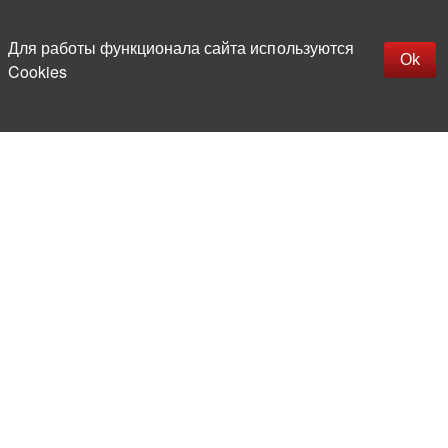
Для работы функционала сайта используются
Ok
Cookies
Более 20 лет на рынке
электронной компонентной базы
Прямые поставки
из-за рубежа
Опытная и компетентная
команда профессионалов
Офис и склад в центре
Москвы